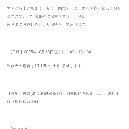
大人から子どもまで、見て・触れて・楽しめる内容となっており
ますので、ぜひお気軽にお立ち寄りください。
皆さまのお越しを心よりお待ちしております。
2025
10
18
(
) 11
00
16
30
【日時】
年
月
日
土
：
～
：
10
25
(
)
雨天の場合は
月
日
土
に順延します。
※
(
)
(
6
【会場】吾嬬
あづま
西公園
東京都墨田区八広
丁目、京成押上
6
)
線八広駅徒歩
分