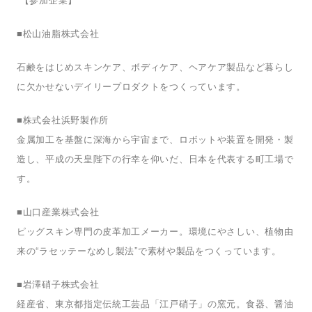
【参加企業】
■
松山油脂株式会社
石鹸をはじめスキンケア、ボディケア、ヘアケア製品など暮らし
に欠かせないデイリープロダクトをつくっています。
■
株式会社浜野製作所
金属加工を基盤に深海から宇宙まで、ロボットや装置を開発・製
造し、平成の天皇陛下の行幸を仰いだ、日本を代表する町工場で
す。
■
山口産業株式会社
ピッグスキン専門の皮革加工メーカー。環境にやさしい、植物由
“
”
来の
ラセッテーなめし製法
で素材や製品をつくっています。
■
岩澤硝子株式会社
経産省、東京都指定伝統工芸品「江戸硝子」の窯元。食器、醤油