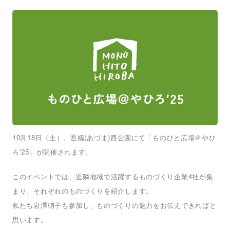
10
18
(
)
月
日（土）、吾嬬
あづま
西公園にて「ものひと広場＠やひ
’25
ろ
」が開催されます。
4
このイベントでは、近隣地域で活躍するものづくり企業
社が集
まり、それぞれのものづくりを紹介します。
私たち岩澤硝子も参加し、ものづくりの魅力をお伝えできればと
思います。