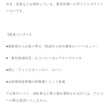
注ぎ、花器などを制作している、墨田区唯一の手づくりガラスメ
ーカーです。
【飲食コーナー】
■
徳島県からお取り寄せ「阿波牛と特大椎茸のバーベキュー」
■
「東向島珈琲店」のコーヒー＆レアチーズケーキ
■
押上「アトリエダイジロー」のパン
■
山神果樹薬草園の和柑橘ドリンク各種
お車やバイク、自転車など乗り物を運転される方には、アルコ
※
ール類は提供いたしません。